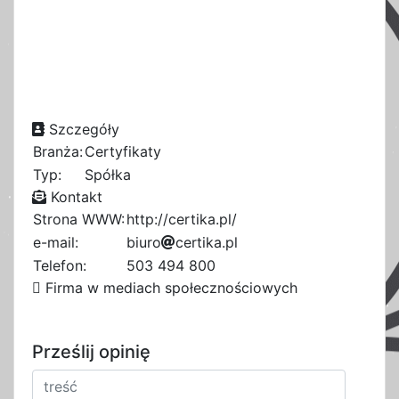
Szczegóły
Branża:
Certyfikaty
Typ:
Spółka
Kontakt
Strona WWW:
http://certika.pl/
e-mail:
b
7
i
u
r
o
3
c
9
e
r
t
i
k
a
.
p
l
9
1
3
Telefon:
503 494 800
7
5
Firma w mediach społecznościowych
Prześlij opinię