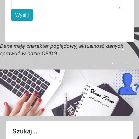
Wyślij
D
a
n
e
m
a
j
ą
c
h
a
r
a
k
t
e
r poglądowy,
a
k
t
u
a
l
n
o
ś
ć
d
a
n
y
c
h
s
p
r
a
w
d
ź w bazie CEIDG
Szukaj...