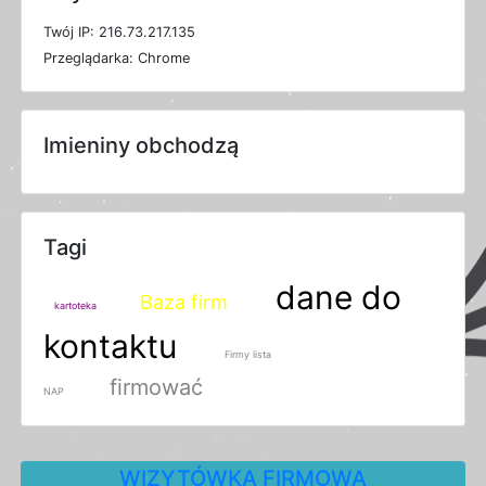
T
w
ó
j
I
P: 216.73.217.135
P
r
z
e
g
l
ą
d
a
r
k
a: Chrome
Imieniny obchodzą
Tagi
dane do
Baza firm
kartoteka
kontaktu
Firmy lista
firmować
NAP
WIZYTÓWKA FIRMOWA