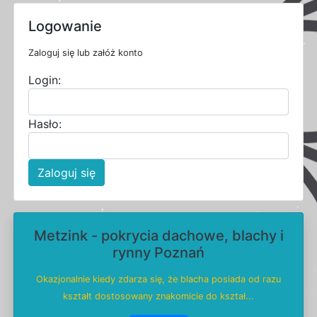
Logowanie
Zaloguj się lub załóż konto
Login:
Hasło:
Zaloguj się
Metzink - pokrycia dachowe, blachy i
rynny Poznań
Okazjonalnie kiedy zdarza się, że blacha posiada od razu
kształt dostosowany znakomicie do kształ...