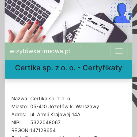
wizytówkafirmowa.pl
Certika sp. z o. o. - Certyfikaty
Nazwa:
Certika sp. z o. o.
Miasto:
05-410 Józefów k. Warszawy
Adres:
ul. Armii Krajowej 14A
NIP:
5322048067
REGON:
147128654