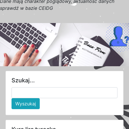
D
a
n
e
m
a
j
ą
c
h
a
r
a
k
t
e
r poglądowy,
a
k
t
u
a
l
n
o
ś
ć
d
a
n
y
c
h
s
p
r
a
w
d
ź w bazie CEIDG
Szukaj...
Wyszukaj