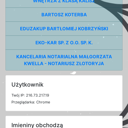
WNĘTRZA Z KLASĄ KALISZ
BARTOSZ KOTERBA
EDUZAKUP BARTŁOMIEJ KOBRZYŃSKI
EKO-KAR SP. Z O.O. SP. K.
KANCELARIA NOTARIALNA MAŁGORZATA
KWELLA - NOTARIUSZ ZŁOTORYJA
Użytkownik
T
w
ó
j
I
P: 216.73.217.19
P
r
z
e
g
l
ą
d
a
r
k
a: Chrome
Imieniny obchodzą