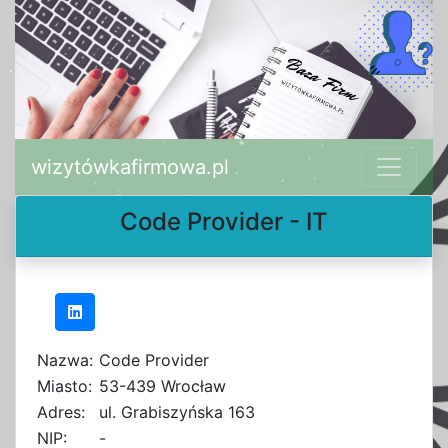
wizytówkafirmowa.pl
Code Provider - IT
Nazwa:
Code Provider
Miasto:
53-439 Wrocław
Adres:
ul. Grabiszyńska 163
NIP:
-