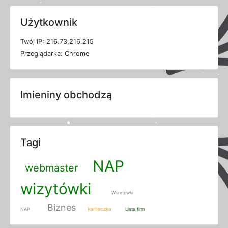
Użytkownik
T
w
ó
j
I
P: 216.73.216.215
P
r
z
e
g
l
ą
d
a
r
k
a: Chrome
Imieniny obchodzą
Tagi
NAP
webmaster
wizytówki
Wizytówki
Biznes
karteczka
NAP
Lista firm