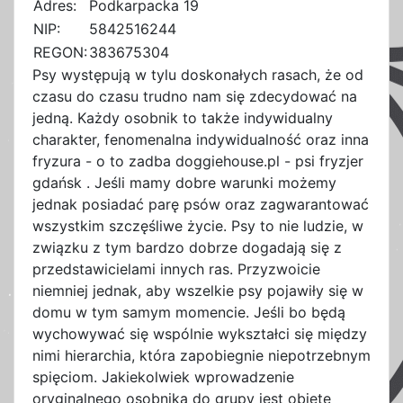
Adres:
Podkarpacka 19
NIP:
5842516244
REGON:
383675304
Psy występują w tylu doskonałych rasach, że od
czasu do czasu trudno nam się zdecydować na
jedną. Każdy osobnik to także indywidualny
charakter, fenomenalna indywidualność oraz inna
fryzura - o to zadba doggiehouse.pl - psi fryzjer
gdańsk . Jeśli mamy dobre warunki możemy
jednak posiadać parę psów oraz zagwarantować
wszystkim szczęśliwe życie. Psy to nie ludzie, w
związku z tym bardzo dobrze dogadają się z
przedstawicielami innych ras. Przyzwoicie
niemniej jednak, aby wszelkie psy pojawiły się w
domu w tym samym momencie. Jeśli bo będą
wychowywać się wspólnie wykształci się między
nimi hierarchia, która zapobiegnie niepotrzebnym
spięciom. Jakiekolwiek wprowadzenie
oryginalnego osobnika do grupy jest objęte