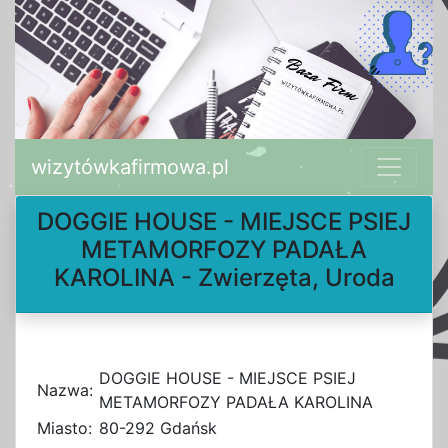
wizytówkafirmowa.pl
DOGGIE HOUSE - MIEJSCE PSIEJ
METAMORFOZY PADAŁA
KAROLINA - Zwierzęta, Uroda
DOGGIE HOUSE - MIEJSCE PSIEJ
Nazwa:
METAMORFOZY PADAŁA KAROLINA
Miasto:
80-292 Gdańsk