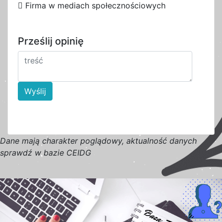
2
Firma w mediach społecznościowych
Prześlij opinię
Wyślij
D
a
n
e
m
a
j
ą
c
h
a
r
a
k
t
e
r poglądowy,
a
k
t
u
a
l
n
o
ś
ć
d
a
n
y
c
h
s
p
r
a
w
d
ź w bazie CEIDG