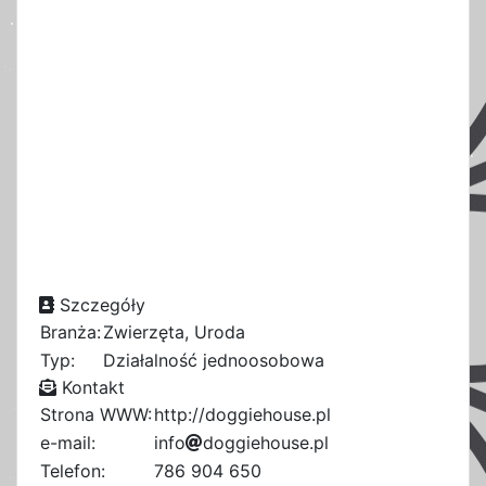
Szczegóły
Branża:
Zwierzęta, Uroda
Typ:
Działalność jednoosobowa
Kontakt
Strona WWW:
http://doggiehouse.pl
e-mail:
i
n
f
o
a
d
o
g
d
g
i
e
b
h
o
u
s
e
.
7
p
l
9
7
Telefon:
786 904 650