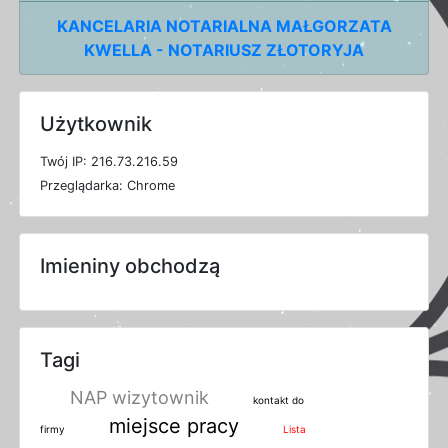
KANCELARIA NOTARIALNA MAŁGORZATA
KWELLA - NOTARIUSZ ZŁOTORYJA
Użytkownik
T
w
ó
j
I
P: 216.73.216.59
P
r
z
e
g
l
ą
d
a
r
k
a: Chrome
Imieniny obchodzą
Tagi
NAP wizytownik
kontakt do
miejsce pracy
firmy
Lista