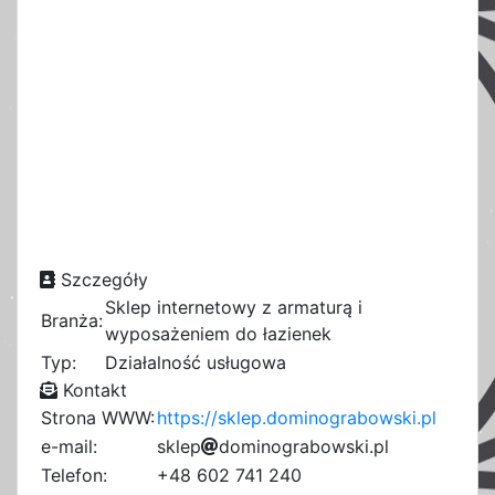
Szczegóły
Sklep internetowy z armaturą i
Branża:
wyposażeniem do łazienek
Typ:
Działalność usługowa
Kontakt
Strona WWW:
https://sklep.dominograbowski.pl
e-mail:
s
k
l
e
p
d
o
m
i
n
c
o
g
r
a
b
e
o
w
5
s
k
i
.
a
p
l
f
5
1
Telefon:
+48 602 741 240