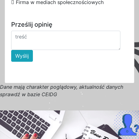
d
b
Firma w mediach społecznościowych
Prześlij opinię
Wyślij
D
a
n
e
m
a
j
ą
c
h
a
r
a
k
t
e
r poglądowy,
a
k
t
u
a
l
n
o
ś
ć
d
a
n
y
c
h
s
p
r
a
w
d
ź w bazie CEIDG