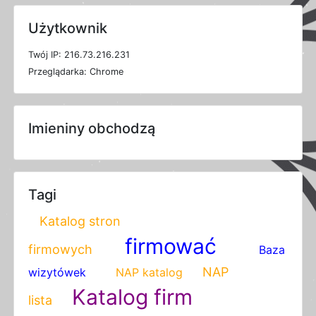
Użytkownik
T
w
ó
j
I
P: 216.73.216.231
P
r
z
e
g
l
ą
d
a
r
k
a: Chrome
Imieniny obchodzą
Tagi
Katalog stron
firmować
firmowych
Baza
NAP
wizytówek
NAP katalog
Katalog firm
lista