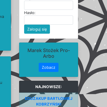
Hasło:
awa
Zaloguj się
Marek Stożek Pro-
Arbo
I
Zobacz
tu
NAJNOWSZE:
EDUZAKUP BARTŁOMIEJ
KOBRZYŃSKI