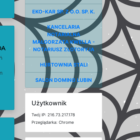
EKO-KAR SP. Z O.O. SP. K.
KANCELARIA
NOTARIALNA
MAŁGORZATA KWELLA -
DA
NOTARIUSZ ZŁOTORYJA
ń
HURTOWNIA STALI
m
SALON DOMINO LUBIN
Użytkownik
T
w
ó
j
I
P: 216.73.217.178
P
r
z
e
g
l
ą
d
a
r
k
a: Chrome