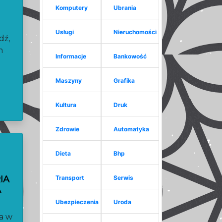
Komputery
Ubrania
Usługi
Nieruchomości
dź,
m
Informacje
Bankowość
Maszyny
Grafika
Kultura
Druk
Zdrowie
Automatyka
Dieta
Bhp
IA
Transport
Serwis
A
Ubezpieczenia
Uroda
a w