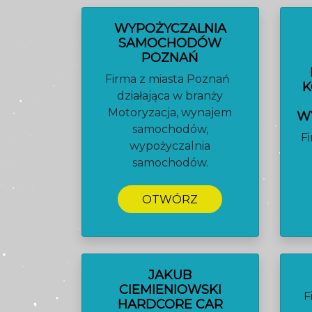
WYPOŻYCZALNIA
SAMOCHODÓW
POZNAŃ
Firma z miasta Poznań
K
działająca w branży
Motoryzacja, wynajem
WY
samochodów,
F
wypożyczalnia
samochodów.
OTWÓRZ
JAKUB
CIEMIENIOWSKI
F
HARDCORE CAR