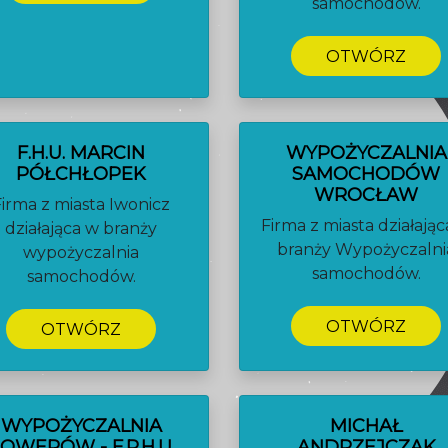
samochodów.
OTWÓRZ
F.H.U. MARCIN
WYPOŻYCZALNIA
PÓŁCHŁOPEK
SAMOCHODÓW
WROCŁAW
Firma z miasta Iwonicz
Firma z miasta działają
działająca w branży
branży Wypożyczalni
wypożyczalnia
samochodów.
samochodów.
OTWÓRZ
OTWÓRZ
WYPOŻYCZALNIA
MICHAŁ
OWERÓW - F.P.H.U.
ANDRZEJCZAK