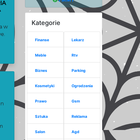
IA
A
Kategorie
a w
e.
Finanse
Lekarz
Meble
Rtv
Biznes
Parking
Kosmetyki
Ogrodzenia
Prawo
Gsm
in
Sztuka
Reklama
m
Salon
Agd