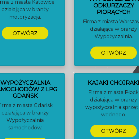
irma z miasta Katowice
ODKURZACZY
działająca w branży
PIORĄCYCH
motoryzacja.
Firma z miasta Warsz
działająca w branży
OTWÓRZ
Wypożyczalnia.
OTWÓRZ
WYPOŻYCZALNIA
KAJAKI CHOJRAK
AMOCHODÓW Z LPG
Firma z miasta Płock
GDAŃSK
działająca w branży
Firma z miasta Gdańsk
wypożyczalnia sprzę
działająca w branży
wodnego.
Wypożyczalnia
samochodów.
OTWÓRZ