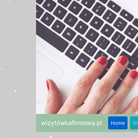
wizytówkafirmowa.pl
Home
Bl