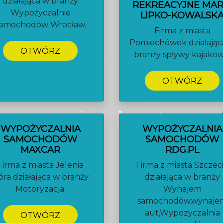
działająca w branży
REKREACYJNE MAR
Wypożyczalnie
LIPKO-KOWALSK
amochodów Wrocław.
Firma z miasta
Pomiechówek działając
OTWÓRZ
branży spływy kajakow
OTWÓRZ
WYPOŻYCZALNIA
WYPOŻYCZALNIA
SAMOCHODÓW
SAMOCHODÓW
MAXCAR
RDG.PL
Firma z miasta Jelenia
Firma z miasta Szczec
óra działająca w branży
działająca w branży
Motoryzacja.
Wynajem
samochodów,wynaje
aut,Wypozyczalnia
OTWÓRZ