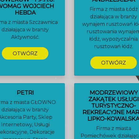
WOMAG WOJCIECH
Firma z miasta Łódź
HEBDA
działająca w branży
rma z miasta Szczawnica
wynajem rusztowań łó
działająca w branży
rusztowania wynaje
Aktywność.
łódź, wypożyczalnia
rusztowań łódź.
OTWÓRZ
OTWÓRZ
PETRI
MODRZEWIOWY
ZAKĄTEK USŁUGI
irma z miasta GŁOWNO
TURYSTYCZNO-
działająca w branży
REKREACYJNE MAR
Akcesoria Party, Sklep
LIPKO-KOWALSK
Internetowy, Usługi
Firma z miasta
ekoracyjne, Dekoracje
Pomiechówek działając