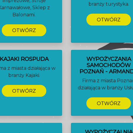
imprezowe, Stroje
branży turystyka.
Karnawałowe, Sklep z
Balonami.
OTWÓRZ
OTWÓRZ
KAJAKI ROSPUDA
WYPOŻYCZANIA
SAMOCHODÓW
ma z miasta działająca w
POZNAŃ - ARMAN
branży Kajaki.
Firma z miasta Pozna
działająca w branży Usłu
OTWÓRZ
OTWÓRZ
WYPOŻYCZALNIA