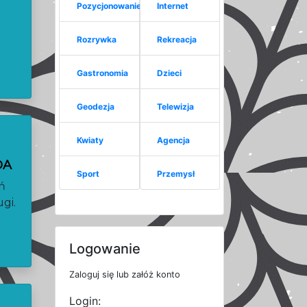
Pozycjonowanie
Internet
Rozrywka
Rekreacja
Gastronomia
Dzieci
Geodezja
Telewizja
Kwiaty
Agencja
DA
Sport
Przemysł
ń
gi.
Logowanie
Zaloguj się lub załóż konto
Login: