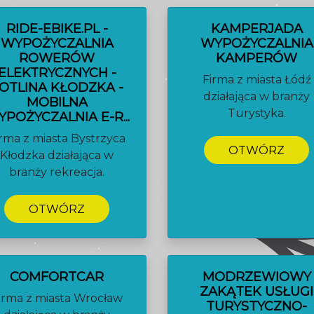
RIDE-EBIKE.PL -
KAMPERJADA
WYPOŻYCZALNIA
WYPOŻYCZALNIA
ROWERÓW
KAMPERÓW
ELEKTRYCZNYCH -
Firma z miasta Łódź
OTLINA KŁODZKA -
działająca w branży
MOBILNA
Turystyka.
POŻYCZALNIA E-R...
irma z miasta Bystrzyca
OTWÓRZ
Kłodzka działająca w
branży rekreacja.
OTWÓRZ
COMFORTCAR
MODRZEWIOWY
ZAKĄTEK USŁUGI
irma z miasta Wrocław
TURYSTYCZNO-