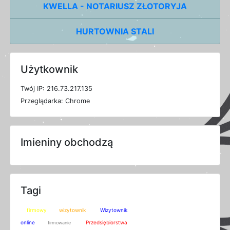
KWELLA - NOTARIUSZ ZŁOTORYJA
HURTOWNIA STALI
Użytkownik
T
w
ó
j
I
P: 216.73.217.135
P
r
z
e
g
l
ą
d
a
r
k
a: Chrome
Imieniny obchodzą
Tagi
firmowy
wizytownik
Wizytownik
online
Przedsiębiorstwa
firmowanie