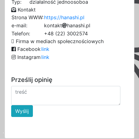
Typ:
działalność jednoosoboa
Kontakt
Strona WWW:
https://hanashi.pl
e-mail:
k
o
n
t
6
a
1
k
t
h
8
a
n
a
3
s
e
h
i
.
e
p
l
7
d
3
9
1
3
Telefon:
+48 (22) 3002574
3
8
8
Firma w mediach społecznościowych
Facebook
link
Instagram
link
Prześlij opinię
Wyślij