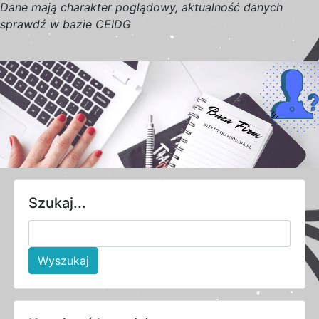
D
a
n
e
m
a
j
ą
c
h
a
r
a
k
t
e
r poglądowy,
a
k
t
u
a
l
n
o
ś
ć
d
a
n
y
c
h
s
p
r
a
w
d
ź w bazie CEIDG
Szukaj...
Wyszukaj