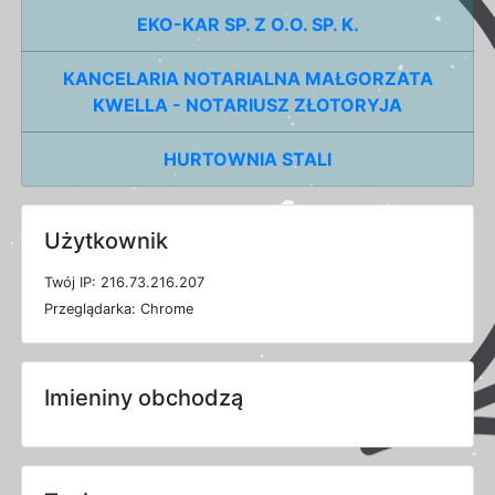
EKO-KAR SP. Z O.O. SP. K.
KANCELARIA NOTARIALNA MAŁGORZATA
KWELLA - NOTARIUSZ ZŁOTORYJA
HURTOWNIA STALI
Użytkownik
T
w
ó
j
I
P: 216.73.216.207
P
r
z
e
g
l
ą
d
a
r
k
a: Chrome
Imieniny obchodzą