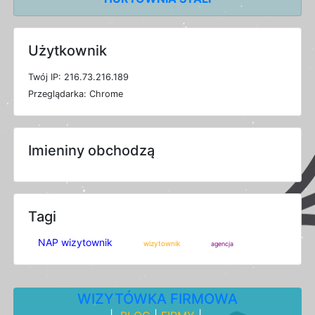
Użytkownik
T
w
ó
j
I
P: 216.73.216.189
P
r
z
e
g
l
ą
d
a
r
k
a: Chrome
Imieniny obchodzą
Tagi
NAP wizytownik
wizytownik
agencja
WIZYTÓWKA FIRMOWA