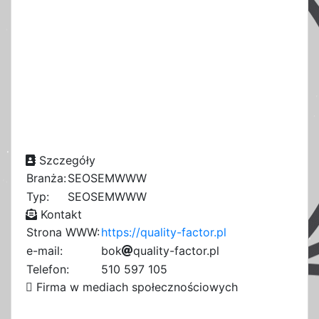
Szczegóły
Branża:
SEOSEMWWW
Typ:
SEOSEMWWW
Kontakt
Strona WWW:
https://quality-factor.pl
e-mail:
b
e
o
k
0
q
u
a
l
i
t
y
-
f
e
a
c
t
o
r
.
p
l
8
8
8
Telefon:
510 597 105
Firma w mediach społecznościowych