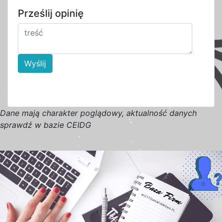
Prześlij opinię
Wyślij
D
a
n
e
m
a
j
ą
c
h
a
r
a
k
t
e
r poglądowy,
a
k
t
u
a
l
n
o
ś
ć
d
a
n
y
c
h
s
p
r
a
w
d
ź w bazie CEIDG