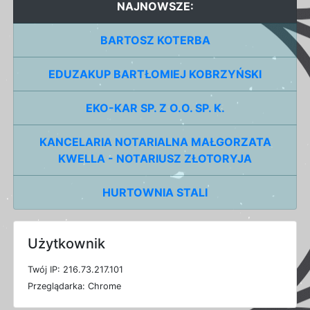
NAJNOWSZE:
BARTOSZ KOTERBA
EDUZAKUP BARTŁOMIEJ KOBRZYŃSKI
EKO-KAR SP. Z O.O. SP. K.
KANCELARIA NOTARIALNA MAŁGORZATA
KWELLA - NOTARIUSZ ZŁOTORYJA
HURTOWNIA STALI
Użytkownik
T
w
ó
j
I
P: 216.73.217.101
P
r
z
e
g
l
ą
d
a
r
k
a: Chrome