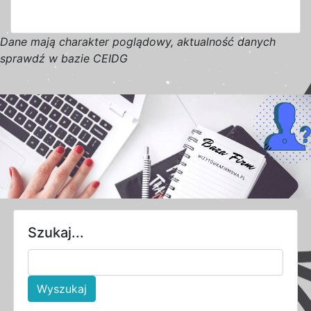
D
a
n
e
m
a
j
ą
c
h
a
r
a
k
t
e
r poglądowy,
a
k
t
u
a
l
n
o
ś
ć
d
a
n
y
c
h
s
p
r
a
w
d
ź w bazie CEIDG
Szukaj...
Wyszukaj