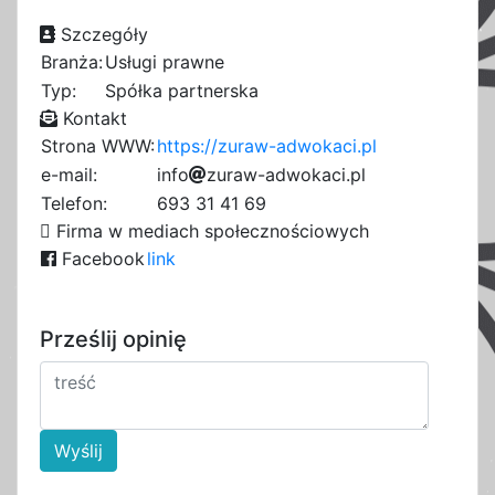
Szczegóły
Branża:
Usługi prawne
Typ:
Spółka partnerska
Kontakt
Strona WWW:
https://zuraw-adwokaci.pl
e-mail:
i
n
f
o
8
z
7
u
r
a
c
w
-
a
d
w
o
k
a
c
i
.
p
3
l
8
3
b
Telefon:
693 31 41 69
3
4
5
Firma w mediach społecznościowych
Facebook
link
Prześlij opinię
Wyślij