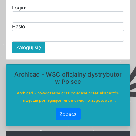
Login:
Hasło:
Zaloguj się
Archicad - WSC oficjalny dystrybutor
w Polsce
Archicad - nowoczesne oraz polecane przez ekspertów
narzędzie pomagające renderować i przygotowyw...
Zobacz