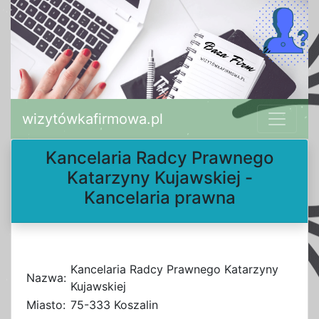
wizytówkafirmowa.pl
Kancelaria Radcy Prawnego
Katarzyny Kujawskiej -
Kancelaria prawna
Kancelaria Radcy Prawnego Katarzyny
Nazwa:
Kujawskiej
Miasto:
75-333 Koszalin