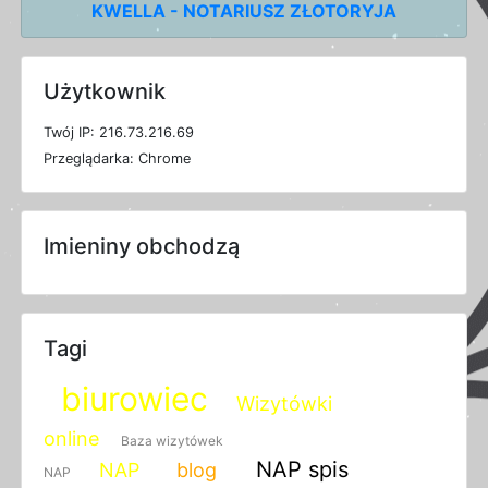
KWELLA - NOTARIUSZ ZŁOTORYJA
Użytkownik
T
w
ó
j
I
P: 216.73.216.69
P
r
z
e
g
l
ą
d
a
r
k
a: Chrome
Imieniny obchodzą
Tagi
biurowiec
Wizytówki
online
Baza wizytówek
NAP spis
NAP
blog
NAP