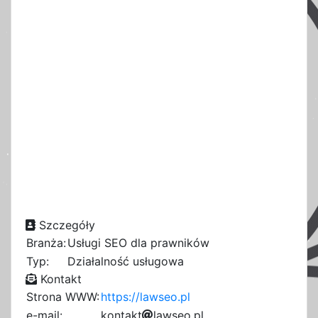
Szczegóły
Branża:
Usługi SEO dla prawników
Typ:
Działalność usługowa
Kontakt
Strona WWW:
https://lawseo.pl
e-mail:
4
k
o
n
t
a
k
t
l
5
a
4
w
s
e
o
.
a
p
l