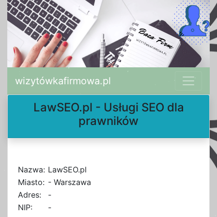
wizytówkafirmowa.pl
LawSEO.pl - Usługi SEO dla
prawników
Nazwa:
LawSEO.pl
Miasto:
- Warszawa
Adres:
-
NIP:
-