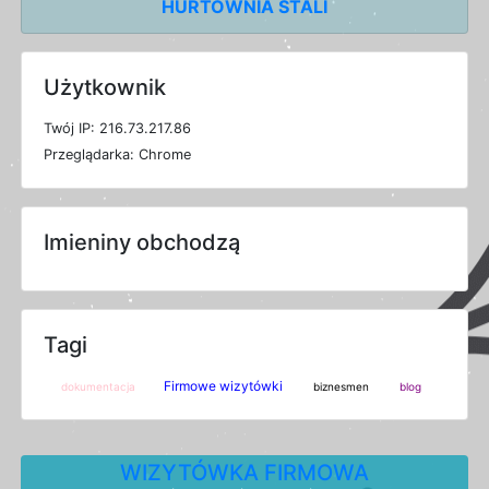
HURTOWNIA STALI
Użytkownik
T
w
ó
j
I
P: 216.73.217.86
P
r
z
e
g
l
ą
d
a
r
k
a: Chrome
Imieniny obchodzą
Tagi
Firmowe wizytówki
dokumentacja
biznesmen
blog
WIZYTÓWKA FIRMOWA