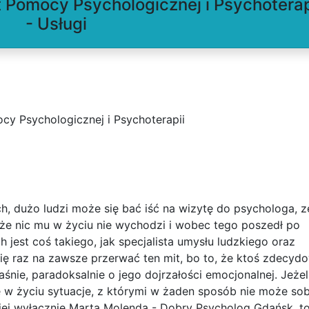
omocy Psychologicznej i Psychoterap
- Usługi
 Psychologicznej i Psychoterapii
, dużo ludzi może się bać iść na wizytę do psychologa, z
 że nic mu w życiu nie wychodzi i wobec tego poszedł po
h jest coś takiego, jak specjalista umysłu ludzkiego oraz
 się raz na zawsze przerwać ten mit, bo to, że ktoś zdecyd
śnie, paradoksalnie o jego dojrzałości emocjonalnej. Jeżel
ę w życiu sytuacje, z którymi w żaden sposób nie może sob
jej wyłącznie Marta Molenda - Dobry Psycholog Gdańsk, t