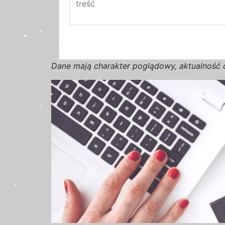
D
a
n
e
m
a
j
ą
c
h
a
r
a
k
t
e
r poglądowy,
a
k
t
u
a
l
n
o
ś
ć