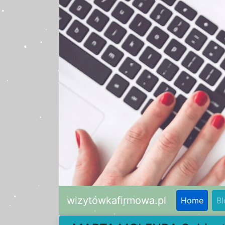
wizytówkafirmowa.pl
Home
Bl