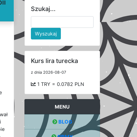
ii
Szukaj...
Wyszukaj
Kurs lira turecka
z dnia 2026-08-07
1 TRY = 0.0782 PLN
e
MENU
ował
i
BLOG
ie
o
FIRMY