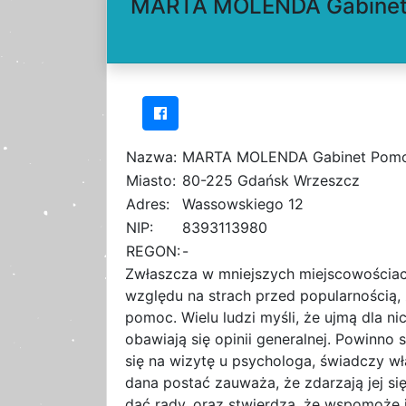
MARTA MOLENDA Gabinet P
Nazwa:
MARTA MOLENDA Gabinet Pomocy
Miasto:
80-225 Gdańsk Wrzeszcz
Adres:
Wassowskiego 12
NIP:
8393113980
REGON:
-
Zwłaszcza w mniejszych miejscowościach
względu na strach przed popularnością,
pomoc. Wielu ludzi myśli, że ujmą dla nic
obawiają się opinii generalnej. Powinno
się na wizytę u psychologa, świadczy wła
dana postać zauważa, że zdarzają jej si
dać rady, oraz stwierdza, że wspomoże 