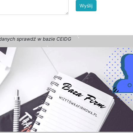
Wyślij
d
a
n
y
c
h
s
p
r
a
w
d
ź w bazie CEIDG