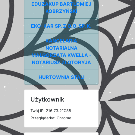
EDUZAKUP BARTŁOMIEJ
KOBRZYŃSKI
EKO-KAR SP. Z O.O. SP. K.
KANCELARIA
NOTARIALNA
MAŁGORZATA KWELLA -
NOTARIUSZ ZŁOTORYJA
HURTOWNIA STALI
Użytkownik
T
w
ó
j
I
P: 216.73.217.88
P
r
z
e
g
l
ą
d
a
r
k
a: Chrome