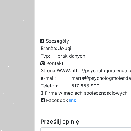
Szczegóły
Branża:
Usługi
Typ:
brak danych
Kontakt
Strona WWW:
http://psychologmolenda.p
e-mail:
m
a
r
t
a
2
p
s
y
5
c
5
h
o
l
o
f
g
m
o
l
e
n
e
d
a
5
0
b
1
Telefon:
517 658 900
0
b
5
Firma w mediach społecznościowych
Facebook
link
Prześlij opinię