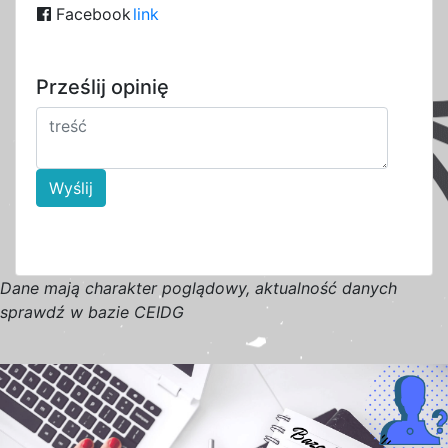
Facebook
link
Prześlij opinię
Wyślij
D
a
n
e
m
a
j
ą
c
h
a
r
a
k
t
e
r poglądowy,
a
k
t
u
a
l
n
o
ś
ć
d
a
n
y
c
h
s
p
r
a
w
d
ź w bazie CEIDG