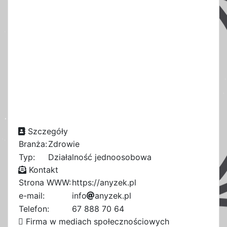
Szczegóły
Branża:
Zdrowie
Typ:
Działalność jednoosobowa
Kontakt
Strona WWW:
https://anyzek.pl
e-mail:
i
n
e
f
o
5
a
n
y
z
e
k
.
p
l
a
1
Telefon:
67 888 70 64
d
Firma w mediach społecznościowych