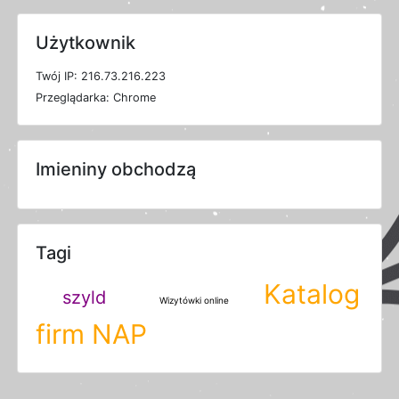
Użytkownik
T
w
ó
j
I
P: 216.73.216.223
P
r
z
e
g
l
ą
d
a
r
k
a: Chrome
Imieniny obchodzą
Tagi
Katalog
szyld
Wizytówki online
firm NAP