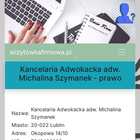
wizytówkafirmowa.pl
Kancelaria Adwokacka adw.
Michalina Szymanek - prawo
Kancelaria Adwokacka adw. Michalina
Nazwa:
Szymanek
Miasto:
20-022 Lublin
Adres:
Okopowa 14/10