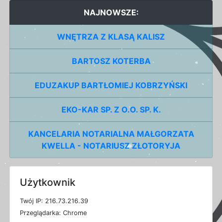
NAJNOWSZE:
WNĘTRZA Z KLASĄ KALISZ
BARTOSZ KOTERBA
EDUZAKUP BARTŁOMIEJ KOBRZYŃSKI
EKO-KAR SP. Z O.O. SP. K.
KANCELARIA NOTARIALNA MAŁGORZATA
KWELLA - NOTARIUSZ ZŁOTORYJA
Użytkownik
T
w
ó
j
I
P: 216.73.216.39
P
r
z
e
g
l
ą
d
a
r
k
a: Chrome