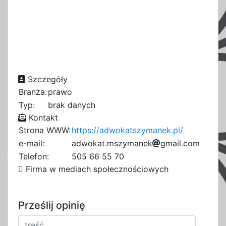
Szczegóły
Branża:
prawo
Typ:
brak danych
Kontakt
Strona WWW:
https://adwokatszymanek.pl/
e-mail:
a
d
a
w
o
k
a
t
.
m
s
z
5
y
m
a
n
e
k
9
g
m
a
i
a
l
1
.
1
c
6
o
m
c
7
8
5
Telefon:
505 66 55 70
8
8
8
Firma w mediach społecznościowych
Prześlij opinię