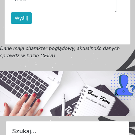
Wyślij
D
a
n
e
m
a
j
ą
c
h
a
r
a
k
t
e
r poglądowy,
a
k
t
u
a
l
n
o
ś
ć
d
a
n
y
c
h
s
p
r
a
w
d
ź w bazie CEIDG
Szukaj...