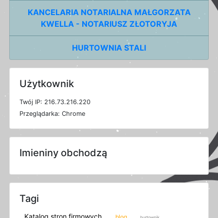
KANCELARIA NOTARIALNA MAŁGORZATA
KWELLA - NOTARIUSZ ZŁOTORYJA
HURTOWNIA STALI
Użytkownik
T
w
ó
j
I
P: 216.73.216.220
P
r
z
e
g
l
ą
d
a
r
k
a: Chrome
Imieniny obchodzą
Tagi
Katalog stron firmowych
blog
hurtownik