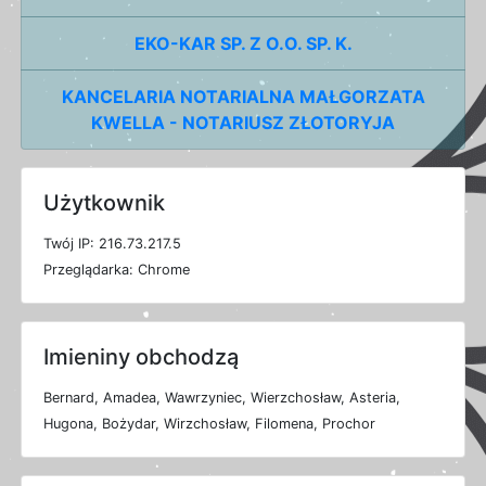
EKO-KAR SP. Z O.O. SP. K.
KANCELARIA NOTARIALNA MAŁGORZATA
KWELLA - NOTARIUSZ ZŁOTORYJA
Użytkownik
T
w
ó
j
I
P: 216.73.217.5
P
r
z
e
g
l
ą
d
a
r
k
a: Chrome
Imieniny obchodzą
Bernard, Amadea, Wawrzyniec, Wierzchosław, Asteria,
Hugona, Bożydar, Wirzchosław, Filomena, Prochor