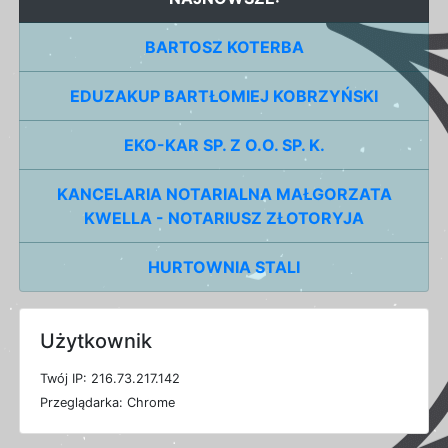
BARTOSZ KOTERBA
EDUZAKUP BARTŁOMIEJ KOBRZYŃSKI
EKO-KAR SP. Z O.O. SP. K.
KANCELARIA NOTARIALNA MAŁGORZATA
KWELLA - NOTARIUSZ ZŁOTORYJA
HURTOWNIA STALI
Użytkownik
T
w
ó
j
I
P: 216.73.217.142
P
r
z
e
g
l
ą
d
a
r
k
a: Chrome