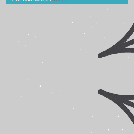
POLITYKĄ PRYWATNOŚCI
S
E
R
W
I
S
U.