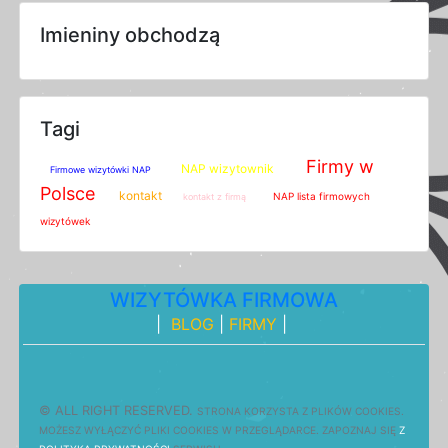
Imieniny obchodzą
Tagi
Firmy w
NAP wizytownik
Firmowe wizytówki NAP
Polsce
kontakt
NAP lista firmowych
kontakt z firmą
wizytówek
WIZYTÓWKA FIRMOWA
|
BLOG
|
FIRMY
|
© ALL RIGHT RESERVED.
STRONA
K
O
R
Z
Y
S
T
A Z PLIKÓW COOKIES.
M
O
Ż
E
S
Z
W
Y
Ł
Ą
C
Z
Y
Ć
P
L
I
K
I
C
O
O
K
I
E
S W PRZEGLĄDARCE.
Z
A
P
O
Z
N
A
J
S
I
Ę
Z