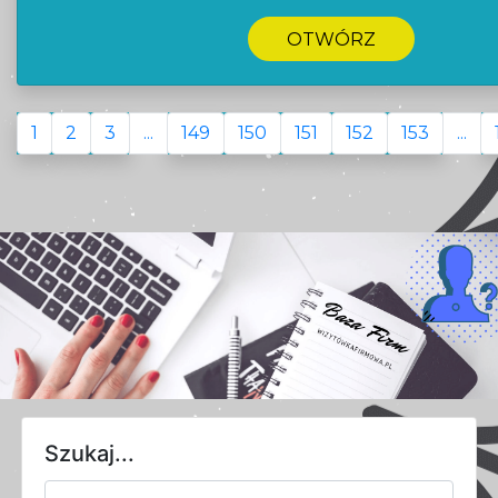
OTWÓRZ
1
2
3
...
149
150
151
152
153
...
Szukaj...