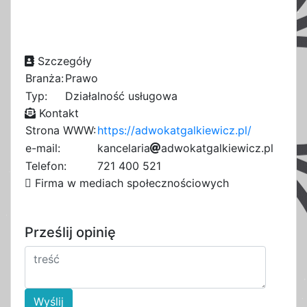
Szczegóły
Branża:
Prawo
Typ:
Działalność usługowa
Kontakt
Strona WWW:
https://adwokatgalkiewicz.pl/
e-mail:
k
a
2
n
c
e
l
a
e
r
i
3
a
a
d
w
c
o
k
a
t
g
a
l
k
8
i
e
w
i
4
c
8
z
.
p
8
l
e
2
b
b
6
8
6
Telefon:
721 400 521
4
c
f
Firma w mediach społecznościowych
Prześlij opinię
Wyślij