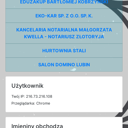
EDUZAKUP BARTŁOMIEJ KOBRZYŃSKI
EKO-KAR SP. Z O.O. SP. K.
KANCELARIA NOTARIALNA MAŁGORZATA
KWELLA - NOTARIUSZ ZŁOTORYJA
HURTOWNIA STALI
SALON DOMINO LUBIN
Użytkownik
T
w
ó
j
I
P: 216.73.216.108
P
r
z
e
g
l
ą
d
a
r
k
a: Chrome
Imieniny obchodzą