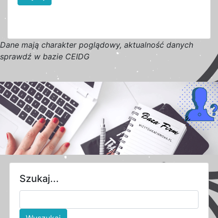
D
a
n
e
m
a
j
ą
c
h
a
r
a
k
t
e
r poglądowy,
a
k
t
u
a
l
n
o
ś
ć
d
a
n
y
c
h
s
p
r
a
w
d
ź w bazie CEIDG
Szukaj...
Wyszukaj