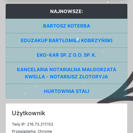
NAJNOWSZE:
BARTOSZ KOTERBA
EDUZAKUP BARTŁOMIEJ KOBRZYŃSKI
EKO-KAR SP. Z O.O. SP. K.
KANCELARIA NOTARIALNA MAŁGORZATA
KWELLA - NOTARIUSZ ZŁOTORYJA
HURTOWNIA STALI
Użytkownik
T
w
ó
j
I
P: 216.73.217.152
P
r
z
e
g
l
ą
d
a
r
k
a: Chrome