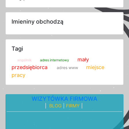
Imieniny obchodzą
Tagi
mały
wspólnik
adres internetowy
przedsiębiorca
miejsce
adres www
pracy
WIZYTÓWKA FIRMOWA
|
BLOG
|
FIRMY
|