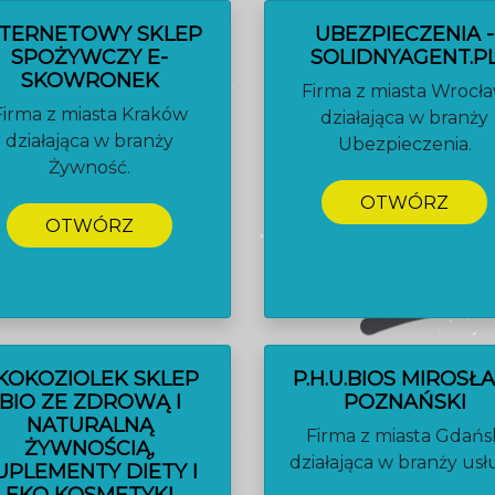
NTERNETOWY SKLEP
UBEZPIECZENIA -
SPOŻYWCZY E-
SOLIDNYAGENT.P
SKOWRONEK
Firma z miasta Wrocł
Firma z miasta Kraków
działająca w branży
działająca w branży
Ubezpieczenia.
Żywność.
OTWÓRZ
OTWÓRZ
KOKOZIOLEK SKLEP
P.H.U.BIOS MIROSŁ
BIO ZE ZDROWĄ I
POZNAŃSKI
NATURALNĄ
Firma z miasta Gdańs
ŻYWNOŚCIĄ,
działająca w branży usłu
UPLEMENTY DIETY I