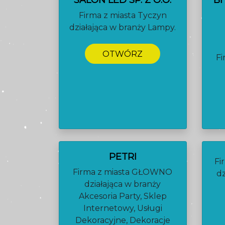
SALON LED SP. Z O.O.
BI
Firma z miasta Tyczyn
działająca w branży Lampy.
OTWÓRZ
Fi
PETRI
Fi
Firma z miasta GŁOWNO
dz
działająca w branży
Akcesoria Party, Sklep
Internetowy, Usługi
Dekoracyjne, Dekoracje