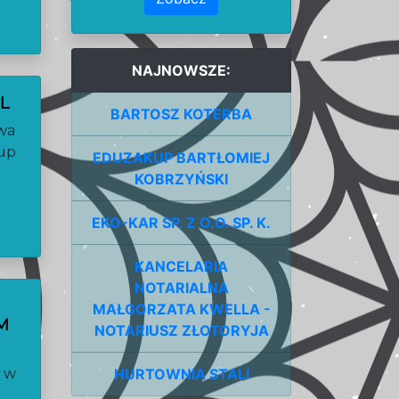
NAJNOWSZE:
L
BARTOSZ KOTERBA
awa
kup
EDUZAKUP BARTŁOMIEJ
KOBRZYŃSKI
EKO-KAR SP. Z O.O. SP. K.
KANCELARIA
NOTARIALNA
MAŁGORZATA KWELLA -
M
NOTARIUSZ ZŁOTORYJA
a w
HURTOWNIA STALI