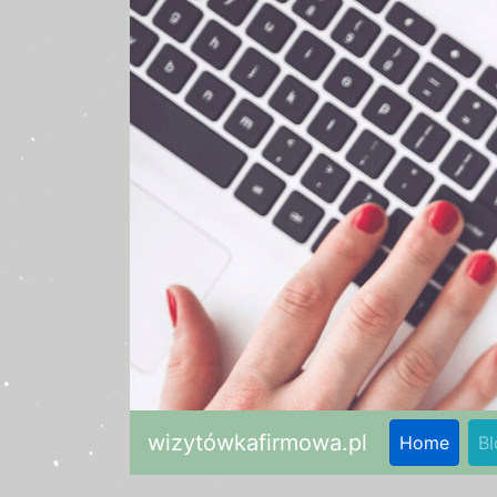
wizytówkafirmowa.pl
Home
Bl