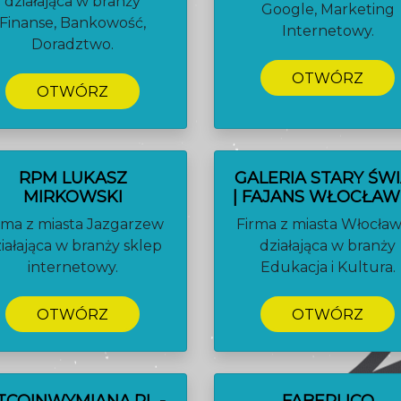
działająca w branży
Google, Marketing
Finanse, Bankowość,
Internetowy.
Doradztwo.
OTWÓRZ
OTWÓRZ
RPM LUKASZ
GALERIA STARY ŚW
MIRKOWSKI
| FAJANS WŁOCŁA
rma z miasta Jazgarzew
Firma z miasta Włocła
iałająca w branży sklep
działająca w branży
internetowy.
Edukacja i Kultura.
OTWÓRZ
OTWÓRZ