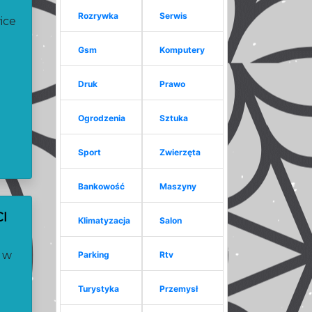
Rozrywka
Serwis
ice
Gsm
Komputery
Druk
Prawo
Ogrodzenia
Sztuka
Sport
Zwierzęta
Bankowość
Maszyny
I
Klimatyzacja
Salon
 w
Parking
Rtv
Turystyka
Przemysł