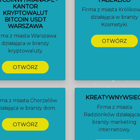
TCOINWYMIANA.PL -
FABERLICO
KANTOR
Firma z miasta Królikow
KRYPTOWALUT
działająca w branży
BITCOIN USDT
Kosmetyki.
WARSZAWA
rma z miasta Warszawa
OTWÓRZ
działająca w branży
kryptowaluty.
OTWÓRZ
KREATYWNYWSIEC
rma z miasta Chorzelów
Firma z miasta
iałająca w branży dom.
Radzionków działająca
branży marketing
OTWÓRZ
internetowy.