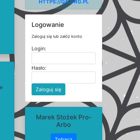
HTTPS://QA.ORG.PL
Logowanie
Zaloguj się lub załóż konto
Login:
Hasło:
ce
Zaloguj się
Marek Stożek Pro-
Arbo
Zobacz