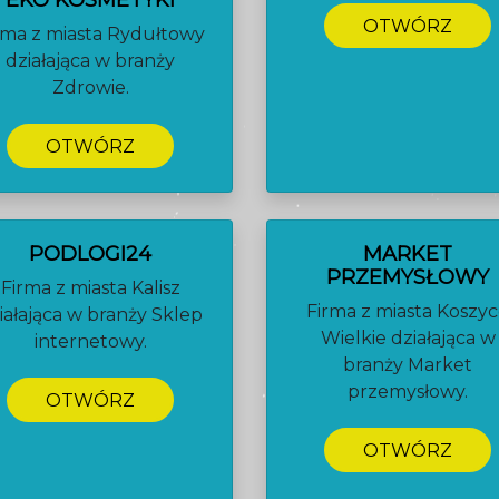
EKO KOSMETYKI
OTWÓRZ
rma z miasta Rydułtowy
działająca w branży
Zdrowie.
OTWÓRZ
PODLOGI24
MARKET
PRZEMYSŁOWY
Firma z miasta Kalisz
Firma z miasta Koszy
iałająca w branży Sklep
Wielkie działająca w
internetowy.
branży Market
przemysłowy.
OTWÓRZ
OTWÓRZ