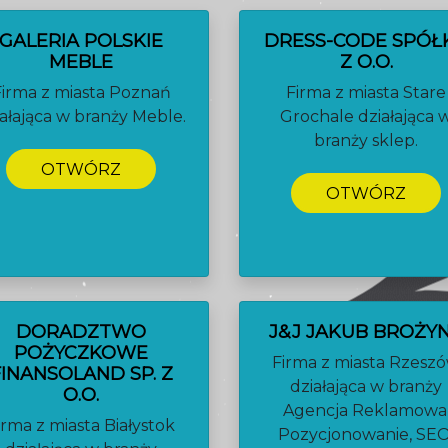
GALERIA POLSKIE
DRESS-CODE SPÓŁ
MEBLE
Z O.O.
Firma z miasta Poznań
Firma z miasta Stare
iałająca w branży Meble.
Grochale działająca 
branży sklep.
OTWÓRZ
OTWÓRZ
DORADZTWO
J&J JAKUB BROŻY
POŻYCZKOWE
Firma z miasta Rzesz
FINANSOLAND SP. Z
działająca w branży
O.O.
Agencja Reklamowa
irma z miasta Białystok
Pozycjonowanie, SEO