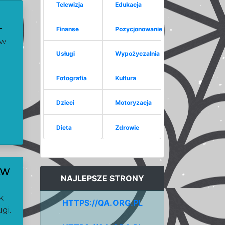
Telewizja
Edukacja
L
Finanse
Pozycjonowanie
aw
Usługi
Wypożyczalnia
Fotografia
Kultura
Dzieci
Motoryzacja
Dieta
Zdrowie
AW
NAJLEPSZE STRONY
k
HTTPS://QA.ORG.PL
gi.