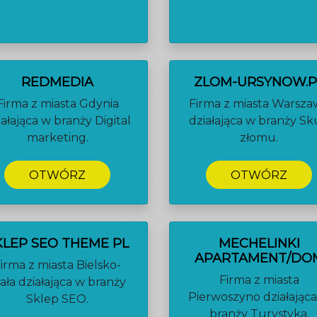
REDMEDIA
ZLOM-URSYNOW.P
Firma z miasta Gdynia
Firma z miasta Warsz
iałająca w branży Digital
działająca w branży S
marketing.
złomu.
OTWÓRZ
OTWÓRZ
KLEP SEO THEME PL
MECHELINKI
APARTAMENT/DO
irma z miasta Bielsko-
Firma z miasta
iała działająca w branży
Pierwoszyno działając
Sklep SEO.
branży Turystyka.