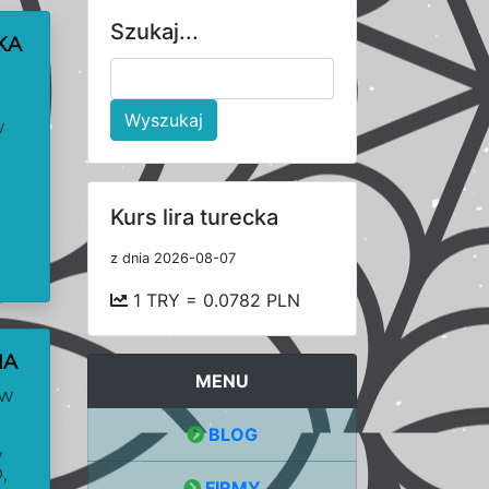
Szukaj...
KA
Wyszukaj
w
Kurs lira turecka
z dnia 2026-08-07
1 TRY = 0.0782 PLN
NA
MENU
ów
BLOG
,
,
FIRMY