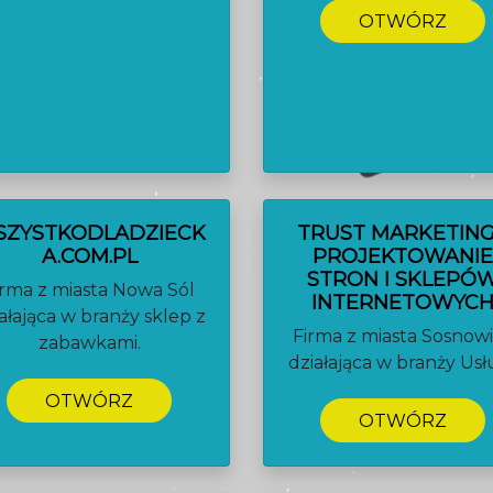
OTWÓRZ
SZYSTKODLADZIECK
TRUST MARKETING
A.COM.PL
PROJEKTOWANI
STRON I SKLEPÓ
irma z miasta Nowa Sól
INTERNETOWYC
ałająca w branży sklep z
Firma z miasta Sosnow
zabawkami.
działająca w branży Usłu
OTWÓRZ
OTWÓRZ