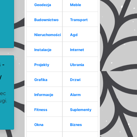
Geodezja
Meble
Budownictwo
Transport
Nieruchomości
Agd
Instalacje
Internet
 -
Projekty
Ubrania
E
W
Grafika
Drzwi
H
iec
Informacje
Alarm
gi.
Fitness
Suplementy
Okna
Biznes