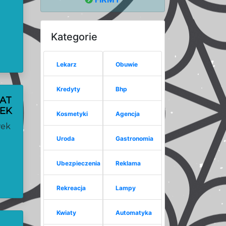
Kategorie
Lekarz
Obuwie
Kredyty
Bhp
IAT
WEK
Kosmetyki
Agencja
wek
Uroda
Gastronomia
Ubezpieczenia
Reklama
Rekreacja
Lampy
Kwiaty
Automatyka