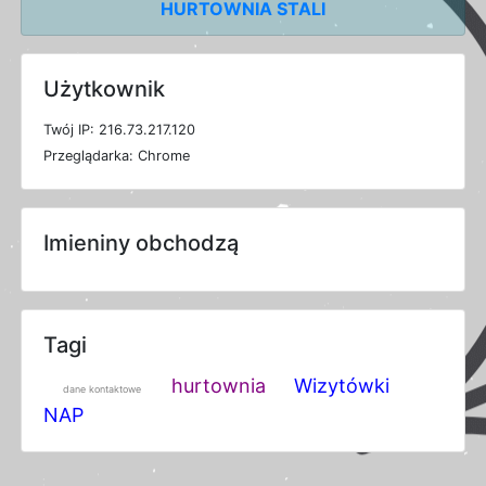
HURTOWNIA STALI
Użytkownik
T
w
ó
j
I
P: 216.73.217.120
P
r
z
e
g
l
ą
d
a
r
k
a: Chrome
Imieniny obchodzą
Tagi
hurtownia
Wizytówki
dane kontaktowe
NAP