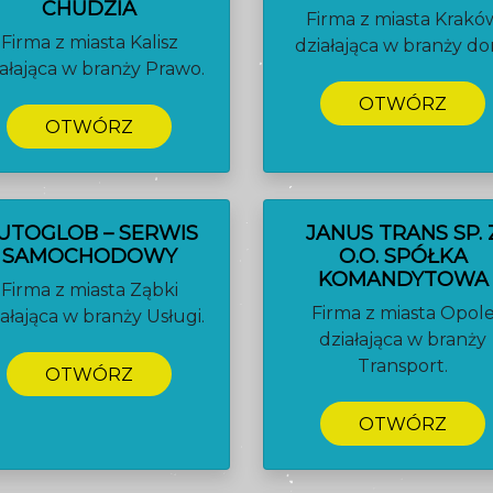
CHUDZIA
Firma z miasta Krakó
Firma z miasta Kalisz
działająca w branży d
iałająca w branży Prawo.
OTWÓRZ
OTWÓRZ
UTOGLOB – SERWIS
JANUS TRANS SP. 
SAMOCHODOWY
O.O. SPÓŁKA
KOMANDYTOWA
Firma z miasta Ząbki
Firma z miasta Opol
iałająca w branży Usługi.
działająca w branży
Transport.
OTWÓRZ
OTWÓRZ