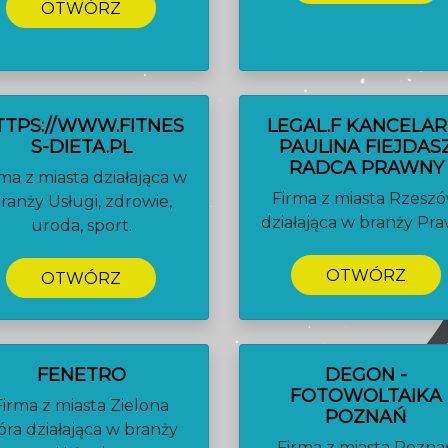
OTWÓRZ
TTPS://WWW.FITNES
LEGAL.F KANCELAR
S-DIETA.PL
PAULINA FIEJDAS
RADCA PRAWNY
ma z miasta działająca w
Firma z miasta Rzesz
ranży Usługi, zdrowie,
działająca w branży Pra
uroda, sport.
OTWÓRZ
OTWÓRZ
FENETRO
DEGON -
FOTOWOLTAIKA
Firma z miasta Zielona
POZNAŃ
óra działająca w branży
Firma z miasta Pozna