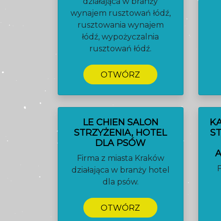
działająca w branży
wynajem rusztowań łódź,
rusztowania wynajem
łódź, wypożyczalnia
rusztowań łódź.
OTWÓRZ
LE CHIEN SALON
K
STRZYŻENIA, HOTEL
S
DLA PSÓW
Firma z miasta Kraków
działająca w branży hotel
dla psów.
OTWÓRZ