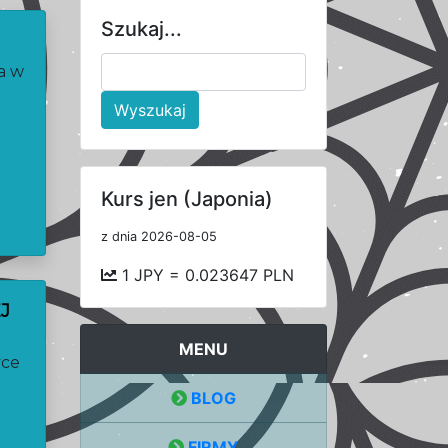
Szukaj...
ca w
Wyszukaj
Kurs jen (Japonia)
z dnia 2026-08-05
1 JPY = 0.023647 PLN
J
MENU
yce
BLOG
FIRMY