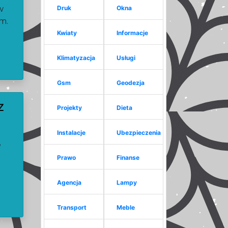
w
Druk
Okna
om.
Kwiaty
Informacje
Klimatyzacja
Usługi
Gsm
Geodezja
Z
Projekty
Dieta
Instalacje
Ubezpieczenia
e
Prawo
Finanse
Agencja
Lampy
Transport
Meble