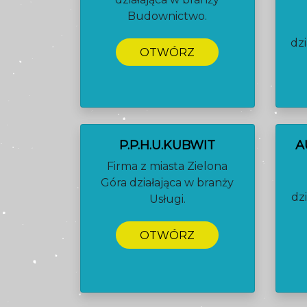
Budownictwo.
dz
OTWÓRZ
P.P.H.U.KUBWIT
A
Firma z miasta Zielona
Góra działająca w branży
dz
Usługi.
OTWÓRZ