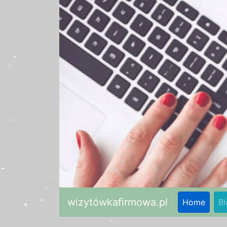
wizytówkafirmowa.pl
Home
Bl