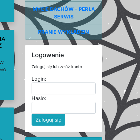
MYCIE DACHÓW - PERŁA
SERWIS
PRANIE WYKŁADZIN
IA
Z
Logowanie
ów
Zaloguj się lub załóż konto
wo.
Login:
Hasło:
Zaloguj się
ń