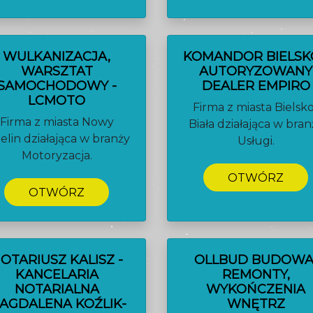
WULKANIZACJA,
KOMANDOR BIELSKO
WARSZTAT
AUTORYZOWANY
SAMOCHODOWY -
DEALER EMPIRO
LCMOTO
Firma z miasta Bielsk
Firma z miasta Nowy
Biała działająca w bran
ielin działająca w branży
Usługi.
Motoryzacja.
OTWÓRZ
OTWÓRZ
OTARIUSZ KALISZ -
OLLBUD BUDOWA
KANCELARIA
REMONTY,
NOTARIALNA
WYKOŃCZENIA
AGDALENA KOŹLIK-
WNĘTRZ