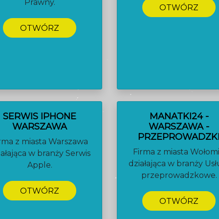
Prawny.
OTWÓRZ
OTWÓRZ
SERWIS IPHONE
MANATKI24 -
WARSZAWA
WARSZAWA -
PRZEPROWADZK
rma z miasta Warszawa
Firma z miasta Wołom
iałająca w branży Serwis
działająca w branży Usł
Apple.
przeprowadzkowe.
OTWÓRZ
OTWÓRZ