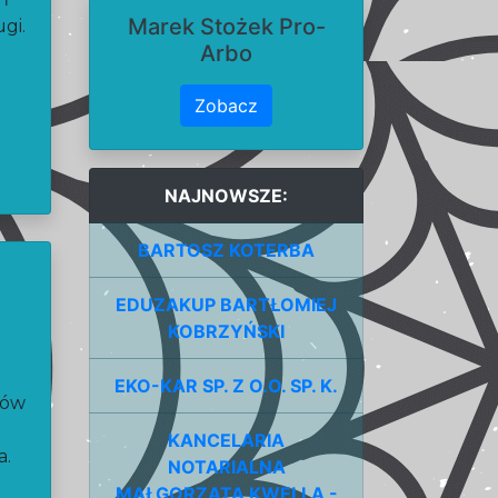
Marek Stożek Pro-
gi.
Arbo
Zobacz
NAJNOWSZE:
BARTOSZ KOTERBA
EDUZAKUP BARTŁOMIEJ
KOBRZYŃSKI
EKO-KAR SP. Z O.O. SP. K.
nów
KANCELARIA
a.
NOTARIALNA
MAŁGORZATA KWELLA -