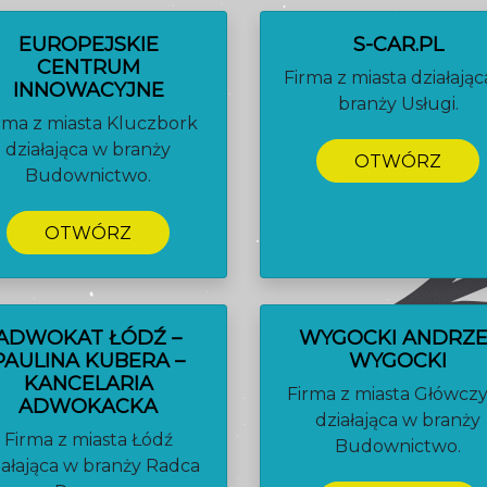
EUROPEJSKIE
S-CAR.PL
CENTRUM
Firma z miasta działają
INNOWACYJNE
branży Usługi.
rma z miasta Kluczbork
działająca w branży
OTWÓRZ
Budownictwo.
OTWÓRZ
ADWOKAT ŁÓDŹ –
WYGOCKI ANDRZE
PAULINA KUBERA –
WYGOCKI
KANCELARIA
Firma z miasta Główcz
ADWOKACKA
działająca w branży
Firma z miasta Łódź
Budownictwo.
iałająca w branży Radca