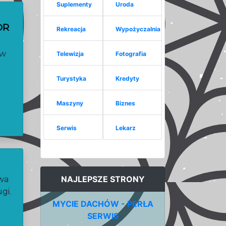
Suplementy
Uroda
OR
Rekreacja
Wypożyczalnia
aw
Telewizja
Fotografia
Turystyka
Kredyty
Maszyny
Biznes
Serwis
Lekarz
NAJLEPSZE STRONY
awa
gi.
MYCIE DACHÓW - PERŁA
SERWIS