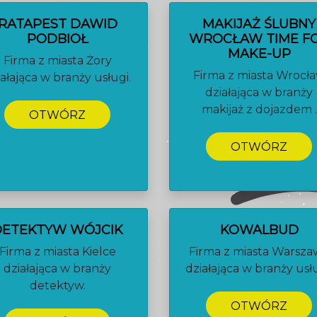
RATAPEST DAWID
MAKIJAŻ ŚLUBNY
PODBIOŁ
WROCŁAW TIME F
MAKE-UP
Firma z miasta Żory
Firma z miasta Wrocł
iałająca w branży usługi.
działająca w branży
makijaż z dojazdem .
OTWÓRZ
OTWÓRZ
DETEKTYW WÓJCIK
KOWALBUD
Firma z miasta Kielce
Firma z miasta Warsz
działająca w branży
działająca w branży usłu
detektyw.
OTWÓRZ