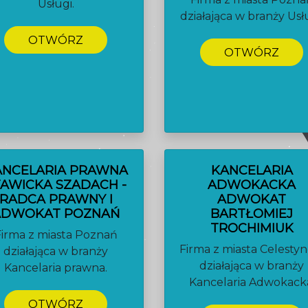
Usługi.
działająca w branży Usłu
OTWÓRZ
OTWÓRZ
ANCELARIA PRAWNA
KANCELARIA
TAWICKA SZADACH -
ADWOKACKA
RADCA PRAWNY I
ADWOKAT
ADWOKAT POZNAŃ
BARTŁOMIEJ
TROCHIMIUK
Firma z miasta Poznań
Firma z miasta Celesty
działająca w branży
działająca w branży
Kancelaria prawna.
Kancelaria Adwokack
OTWÓRZ