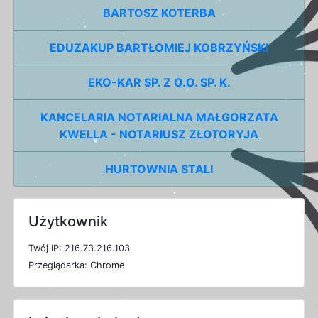
BARTOSZ KOTERBA
EDUZAKUP BARTŁOMIEJ KOBRZYŃSKI
EKO-KAR SP. Z O.O. SP. K.
KANCELARIA NOTARIALNA MAŁGORZATA
KWELLA - NOTARIUSZ ZŁOTORYJA
HURTOWNIA STALI
Użytkownik
T
w
ó
j
I
P: 216.73.216.103
P
r
z
e
g
l
ą
d
a
r
k
a: Chrome