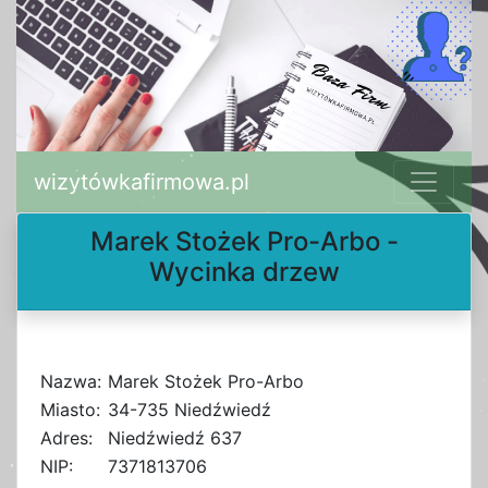
wizytówkafirmowa.pl
Marek Stożek Pro-Arbo -
Wycinka drzew
Nazwa:
Marek Stożek Pro-Arbo
Miasto:
34-735 Niedźwiedź
Adres:
Niedźwiedź 637
NIP:
7371813706