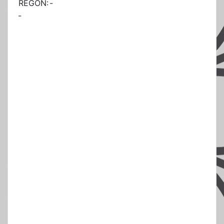
REGON:
-
-