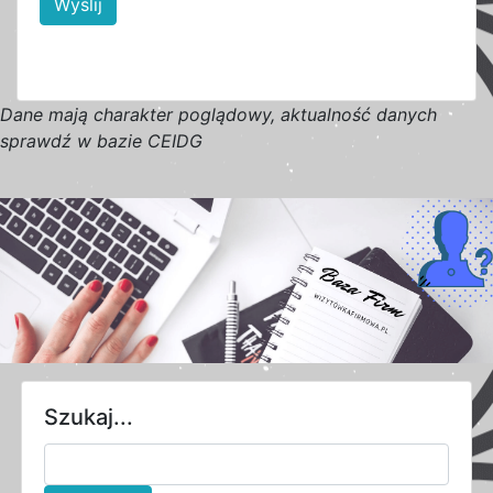
Wyślij
D
a
n
e
m
a
j
ą
c
h
a
r
a
k
t
e
r poglądowy,
a
k
t
u
a
l
n
o
ś
ć
d
a
n
y
c
h
s
p
r
a
w
d
ź w bazie CEIDG
Szukaj...