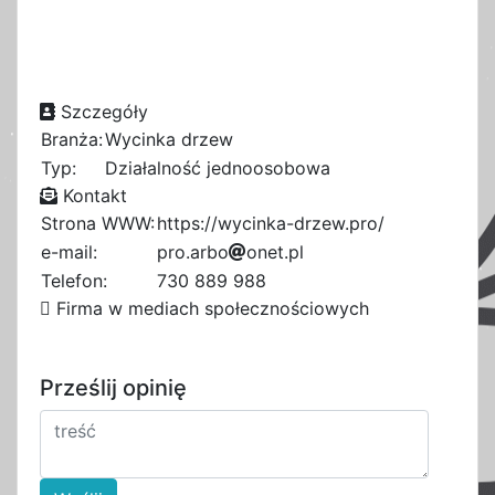
Szczegóły
Branża:
Wycinka drzew
Typ:
Działalność jednoosobowa
Kontakt
Strona WWW:
https://wycinka-drzew.pro/
e-mail:
p
r
7
o
d
.
a
r
b
1
o
o
n
8
e
t
.
p
l
f
2
6
Telefon:
730 889 988
a
Firma w mediach społecznościowych
Prześlij opinię