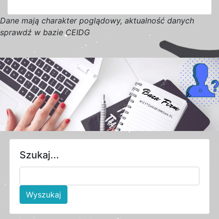
D
a
n
e
m
a
j
ą
c
h
a
r
a
k
t
e
r poglądowy,
a
k
t
u
a
l
n
o
ś
ć
d
a
n
y
c
h
s
p
r
a
w
d
ź w bazie CEIDG
Szukaj...
Wyszukaj