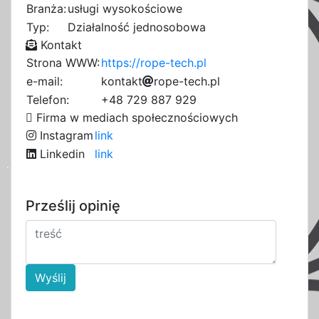
Branża:
usługi wysokościowe
Typ:
Działalność jednosobowa
Kontakt
Strona WWW:
https://rope-tech.pl
e-mail:
k
o
n
t
a
k
t
d
r
o
p
e
2
-
t
e
c
h
.
p
a
l
b
a
b
Telefon:
+48 729 887 929
b
Firma w mediach społecznościowych
Instagram
link
Linkedin
link
Prześlij opinię
Wyślij