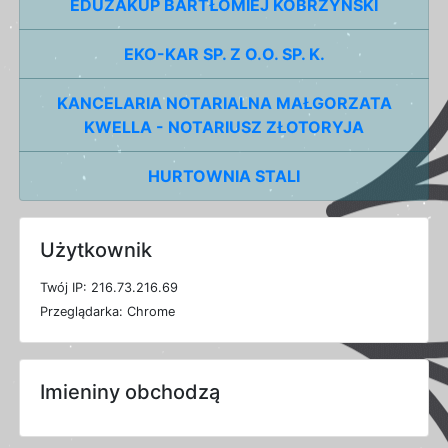
EDUZAKUP BARTŁOMIEJ KOBRZYŃSKI
EKO-KAR SP. Z O.O. SP. K.
KANCELARIA NOTARIALNA MAŁGORZATA
KWELLA - NOTARIUSZ ZŁOTORYJA
HURTOWNIA STALI
Użytkownik
T
w
ó
j
I
P: 216.73.216.69
P
r
z
e
g
l
ą
d
a
r
k
a: Chrome
Imieniny obchodzą