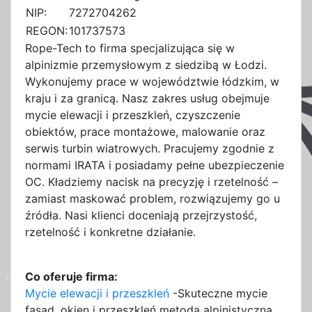
NIP:
7272704262
REGON:
101737573
Rope-Tech to firma specjalizująca się w
alpinizmie przemysłowym z siedzibą w Łodzi.
Wykonujemy prace w województwie łódzkim, w
kraju i za granicą. Nasz zakres usług obejmuje
mycie elewacji i przeszkleń, czyszczenie
obiektów, prace montażowe, malowanie oraz
serwis turbin wiatrowych. Pracujemy zgodnie z
normami IRATA i posiadamy pełne ubezpieczenie
OC. Kładziemy nacisk na precyzję i rzetelność –
zamiast maskować problem, rozwiązujemy go u
źródła. Nasi klienci doceniają przejrzystość,
rzetelność i konkretne działanie.
Co oferuje firma:
Mycie elewacji i przeszkleń
-Skuteczne mycie
fasad, okien i przeszkleń metodą alpinistyczną.