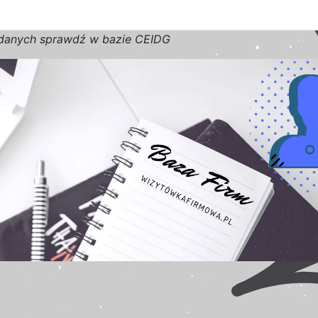
d
a
n
y
c
h
s
p
r
a
w
d
ź w bazie CEIDG