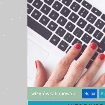
wizytówkafirmowa.pl
Home
Bl