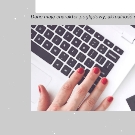
D
a
n
e
m
a
j
ą
c
h
a
r
a
k
t
e
r poglądowy,
a
k
t
u
a
l
n
o
ś
ć