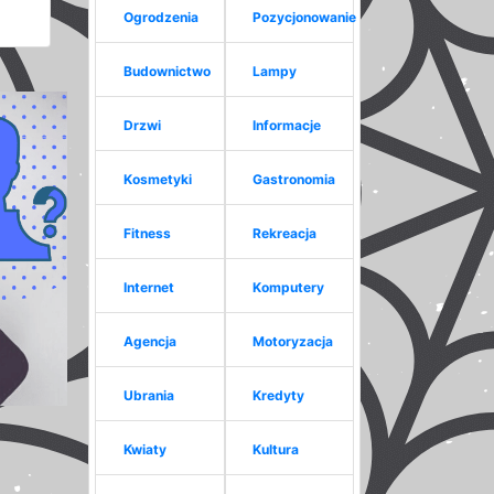
Ogrodzenia
Pozycjonowanie
Budownictwo
Lampy
Drzwi
Informacje
Kosmetyki
Gastronomia
Fitness
Rekreacja
Internet
Komputery
Agencja
Motoryzacja
Ubrania
Kredyty
Kwiaty
Kultura