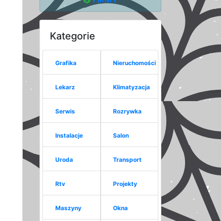
Kategorie
Grafika
Nieruchomości
Lekarz
Klimatyzacja
Serwis
Rozrywka
Instalacje
Salon
Uroda
Transport
Rtv
Projekty
Maszyny
Okna