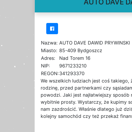
AUTO DAVE DA
Nazwa:
AUTO DAVE DAWID PRYWINSKI
Miasto:
85-409 Bydgoszcz
Adres:
Nad Torem 16
NIP:
9671233210
REGON:
341293370
We wszelkich ludziach jest coś takiego
rodzinę, przed partnerkami czy sąsiadam
powodzi. Jaki jest najłatwiejszy sposó
wybitnie prosty. Wystarczy, że kupimy
nam zazdrościć. Właśnie dlatego już dz
kolejny samochód czy też przekaż finans