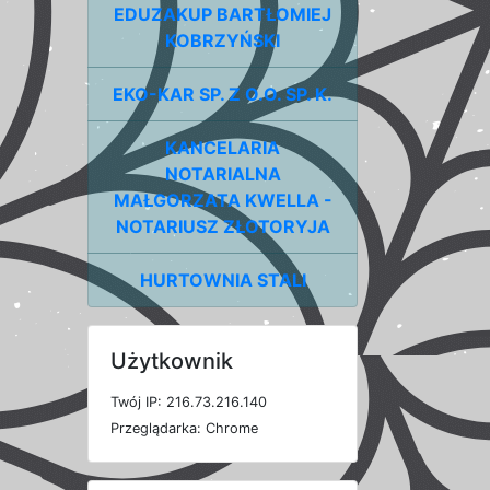
EDUZAKUP BARTŁOMIEJ
KOBRZYŃSKI
EKO-KAR SP. Z O.O. SP. K.
KANCELARIA
NOTARIALNA
MAŁGORZATA KWELLA -
NOTARIUSZ ZŁOTORYJA
HURTOWNIA STALI
Użytkownik
T
w
ó
j
I
P: 216.73.216.140
P
r
z
e
g
l
ą
d
a
r
k
a: Chrome