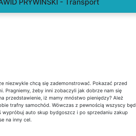
WID PRYWINSKI - Transport
, że niezwykle chcą się zademonstrować. Pokazać przed
i. Pragniemy, żeby inni zobaczyli jak dobrze nam się
b na przedstawienie, iż mamy mnóstwo pieniędzy? Ależ
 sobie trafny samochód. Wówczas z pewnością wszyscy będ
iś wypróbuj auto skup bydgoszcz i po sprzedaniu zakup
e na inny cel.