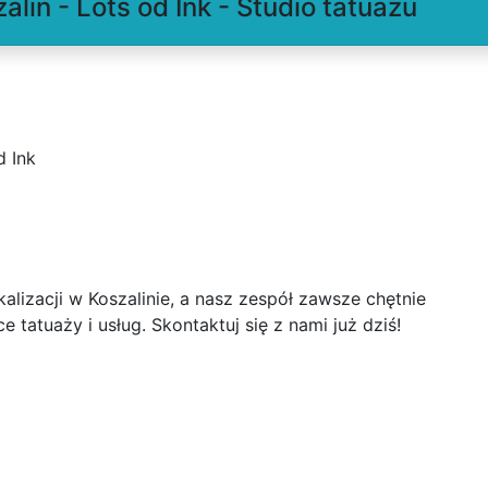
alin - Lots od Ink - Studio tatuażu
d Ink
alizacji w Koszalinie, a nasz zespół zawsze chętnie
tatuaży i usług. Skontaktuj się z nami już dziś!