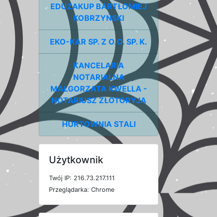
EDUZAKUP BARTŁOMIEJ
KOBRZYŃSKI
EKO-KAR SP. Z O.O. SP. K.
KANCELARIA
NOTARIALNA
MAŁGORZATA KWELLA -
NOTARIUSZ ZŁOTORYJA
HURTOWNIA STALI
Użytkownik
T
w
ó
j
I
P: 216.73.217.111
P
r
z
e
g
l
ą
d
a
r
k
a: Chrome