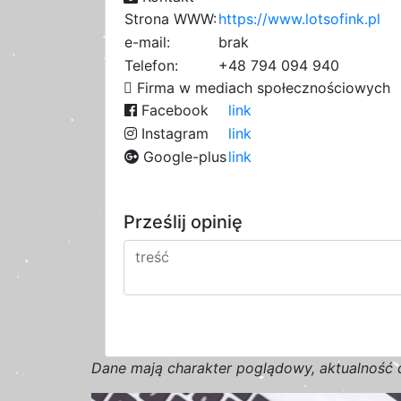
Strona WWW:
https://www.lotsofink.pl
e-mail:
brak
Telefon:
+48 794 094 940
Firma w mediach społecznościowych
Facebook
link
Instagram
link
Google-plus
link
Prześlij opinię
D
a
n
e
m
a
j
ą
c
h
a
r
a
k
t
e
r poglądowy,
a
k
t
u
a
l
n
o
ś
ć