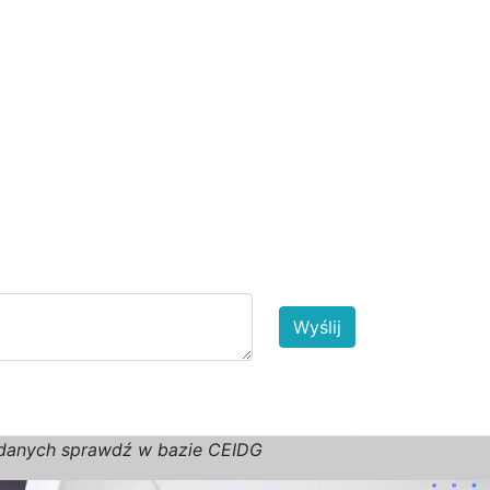
Wyślij
d
a
n
y
c
h
s
p
r
a
w
d
ź w bazie CEIDG