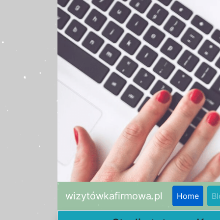
wizytówkafirmowa.pl
Home
Bl