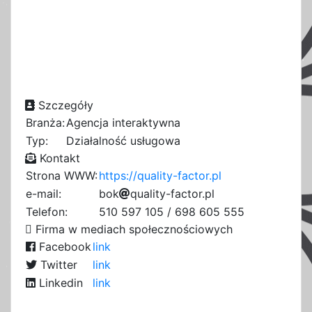
Szczegóły
Branża:
Agencja interaktywna
Typ:
Działalność usługowa
Kontakt
Strona WWW:
https://quality-factor.pl
e-mail:
b
o
k
1
q
u
a
l
i
t
y
-
f
8
a
c
t
o
r
.
p
l
0
9
Telefon:
510 597 105 / 698 605 555
8
Firma w mediach społecznościowych
Facebook
link
Twitter
link
Linkedin
link