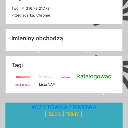
T
w
ó
j
I
P: 216.73.217.78
P
r
z
e
g
l
ą
d
a
r
k
a: Chrome
Imieniny obchodzą
Tagi
katalogować
firmowy
firmować
business
Lista NAP
Katalog NAP
WIZYTÓWKA FIRMOWA
|
BLOG
|
FIRMY
|