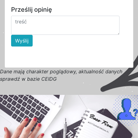
Prześlij opinię
Wyślij
D
a
n
e
m
a
j
ą
c
h
a
r
a
k
t
e
r poglądowy,
a
k
t
u
a
l
n
o
ś
ć
d
a
n
y
c
h
s
p
r
a
w
d
ź w bazie CEIDG