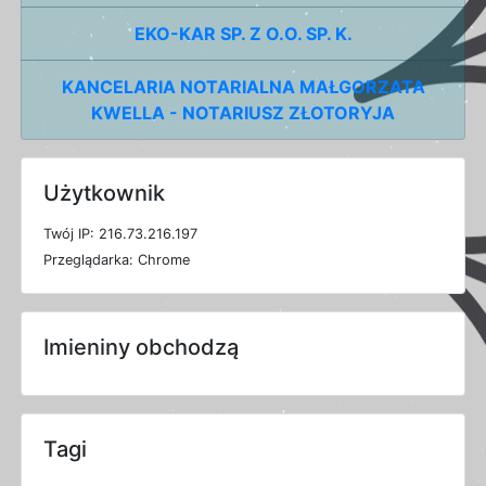
EKO-KAR SP. Z O.O. SP. K.
KANCELARIA NOTARIALNA MAŁGORZATA
KWELLA - NOTARIUSZ ZŁOTORYJA
Użytkownik
T
w
ó
j
I
P: 216.73.216.197
P
r
z
e
g
l
ą
d
a
r
k
a: Chrome
Imieniny obchodzą
Tagi