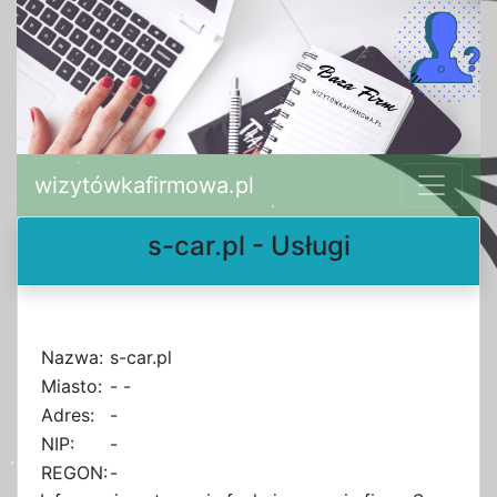
wizytówkafirmowa.pl
s-car.pl - Usługi
Nazwa:
s-car.pl
Miasto:
- -
Adres:
-
NIP:
-
REGON:
-