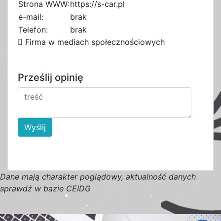
Strona WWW:
https://s-car.pl
e-mail:
brak
Telefon:
brak
Firma w mediach społecznościowych
Prześlij opinię
Wyślij
D
a
n
e
m
a
j
ą
c
h
a
r
a
k
t
e
r poglądowy,
a
k
t
u
a
l
n
o
ś
ć
d
a
n
y
c
h
s
p
r
a
w
d
ź w bazie CEIDG