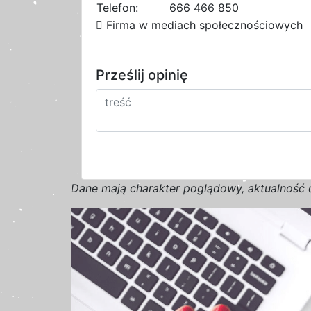
Telefon:
666 466 850
Firma w mediach społecznościowych
Prześlij opinię
D
a
n
e
m
a
j
ą
c
h
a
r
a
k
t
e
r poglądowy,
a
k
t
u
a
l
n
o
ś
ć