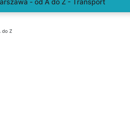
rszawa - od A do Z - Transport
 do Z