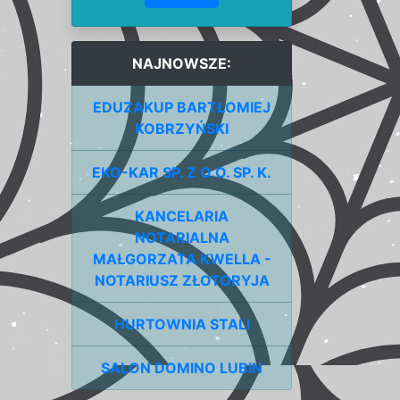
NAJNOWSZE:
EDUZAKUP BARTŁOMIEJ
KOBRZYŃSKI
EKO-KAR SP. Z O.O. SP. K.
KANCELARIA
NOTARIALNA
MAŁGORZATA KWELLA -
NOTARIUSZ ZŁOTORYJA
HURTOWNIA STALI
SALON DOMINO LUBIN