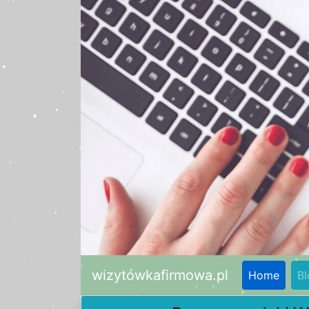
wizytówkafirmowa.pl
Home
Bl