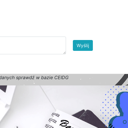
Wyślij
d
a
n
y
c
h
s
p
r
a
w
d
ź w bazie CEIDG